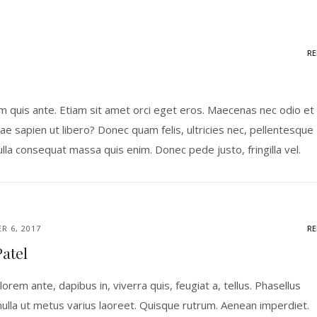
RE
am quis ante. Etiam sit amet orci eget eros. Maecenas nec odio et
ae sapien ut libero? Donec quam felis, ultricies nec, pellentesque
lla consequat massa quis enim. Donec pede justo, fringilla vel.
R 6, 2017
RE
Patel
lorem ante, dapibus in, viverra quis, feugiat a, tellus. Phasellus
nulla ut metus varius laoreet. Quisque rutrum. Aenean imperdiet.