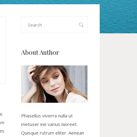
Search
for:
About Author
a.
Phasellus viverra nulla ut
em
metuser ine varius laoreet.
um.
Quisque rutrum eliter. Aenean