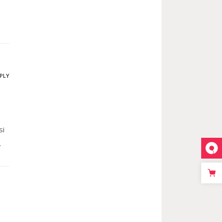
PLY
si
.