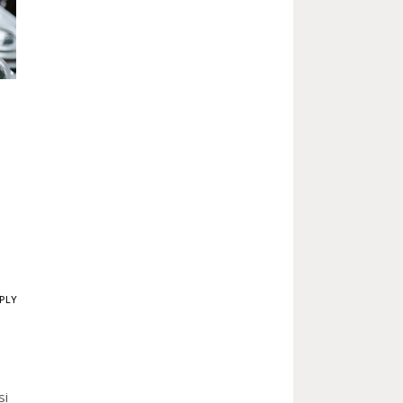
PLY
si